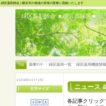
緑区薬剤師会 | 横浜市の地域の皆様の医療に貢献いたします
緑区薬剤師会 ★横浜市緑区★
Top
薬事ｾﾝﾀｰ
緑区薬局一覧
緑区薬局機能情
a:141180 o:1 t:7 y:62
ニュース 
文字サイズ
各記事クリック
小
中
大