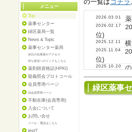
の一覧は
コチラ
メニュー
Top
2026.03.01
薬
薬事センター
2026.02.17
2
緑区薬局一覧
位)
News & Topic
2025.12.11
横
薬事センター薬局
2025.11.04
2
休日の在庫薬やアクセス
位)
待ち状況へのリンクもこちら
2025.10.20
の
薬剤師資格証(HPKI)
2025.10.19
緑
疑義照会プロトコール
2025.02.01
薬
会員専用ページ
緑区薬事セ
2024.12.22
第
旧会員専用ページ
不動在庫(会員専用)
入会について
お問い合せ
メール・電話はこちら
test?