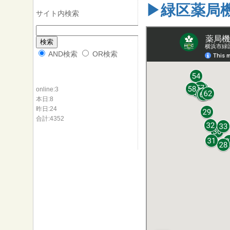
▶緑区薬局
サイト内検索
AND検索
OR検索
online:3
本日:8
昨日:24
合計:4352