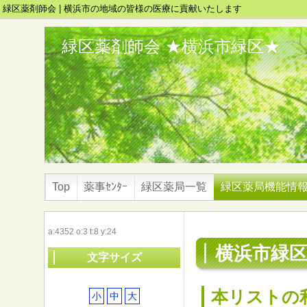
緑区薬剤師会 | 横浜市の地域の皆様の医療に貢献いたします
緑区薬剤師会 ★横浜市緑区★
Top
薬事ｾﾝﾀｰ
緑区薬局一覧
緑区薬局機能情
a:4352 o:3 t:8 y:24
横浜市緑区
文字サイズ
本リストの
小
中
大