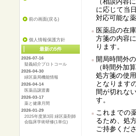
（相談内容
に応じて当
対応可能な
前の画面(戻る)
医薬品の在
方箋の内容
個人情報保護方針
ります。
最新の5件
開局時間外
2026-07-16
疑義紹介プロトコール
（時間外加算
2026-04-30
処方箋の使
緑区薬局機能情報
となります
2026-04-14
医薬品譲渡書
間が切れな
2026-03-17
す。
薬と健康月間
2026-01-29
これまでの
2025年度第3回 緑区薬剤師
るため、処
会臨床学術研修(1単位)
ご持参くだ