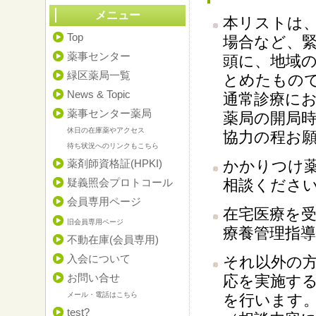
メニュー
本リストは
Top
場合など、
薬事センター
頭に、地域
緑区薬局一覧
とめたもの
News & Topic
通常診療に
薬事センター薬局
薬局の開局
休日の在庫薬やアクセス
協力の程お
待ち状況へのリンクもこちら
薬剤師資格証(HPKI)
かかりつけ
疑義照会プロトコール
相談くださ
会員専用ページ
在宅医療を
旧会員専用ページ
療養管理指
不動在庫(会員専用)
入会について
それ以外の
お問い合せ
応を実施す
メール・電話はこちら
を行います
test?