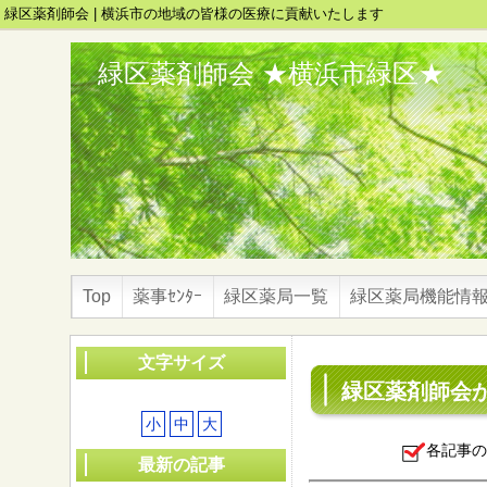
緑区薬剤師会 | 横浜市の地域の皆様の医療に貢献いたします
緑区薬剤師会 ★横浜市緑区★
Top
薬事ｾﾝﾀｰ
緑区薬局一覧
緑区薬局機能情
文字サイズ
緑区薬剤師会
小
中
大
各記事の
最新の記事