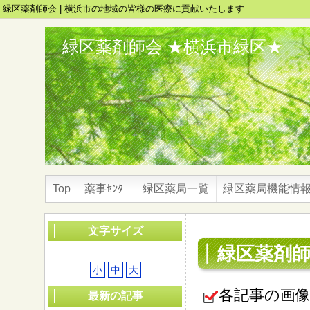
緑区薬剤師会 | 横浜市の地域の皆様の医療に貢献いたします
緑区薬剤師会 ★横浜市緑区★
Top
薬事ｾﾝﾀｰ
緑区薬局一覧
緑区薬局機能情
文字サイズ
緑区薬剤
小
中
大
各記事の画像
最新の記事