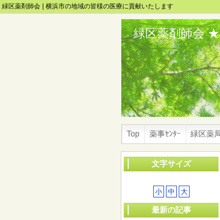
緑区薬剤師会 | 横浜市の地域の皆様の医療に貢献いたします
緑区薬剤師会 
Top
薬事ｾﾝﾀｰ
緑区薬
文字サイズ
小
中
大
最新の記事