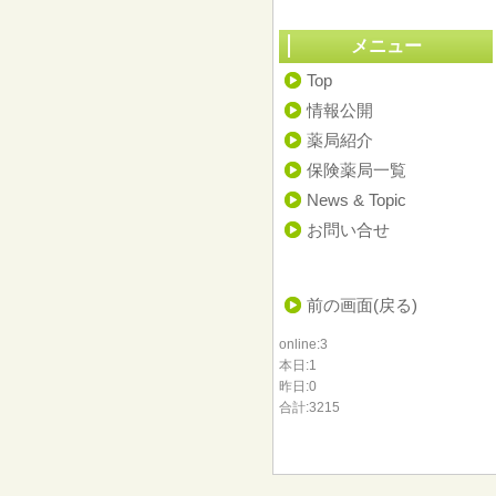
メニュー
Top
情報公開
薬局紹介
保険薬局一覧
News & Topic
お問い合せ
前の画面(戻る)
online:3
本日:1
昨日:0
合計:3215