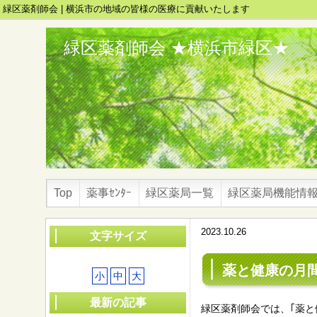
緑区薬剤師会 | 横浜市の地域の皆様の医療に貢献いたします
緑区薬剤師会 ★横浜市緑区★
Top
薬事ｾﾝﾀｰ
緑区薬局一覧
緑区薬局機能情
2023.10.26
文字サイズ
薬と健康の月
小
中
大
最新の記事
緑区薬剤師会では、｢薬と健