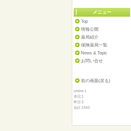
メニュー
Top
情報公開
薬局紹介
保険薬局一覧
News & Topic
お問い合せ
前の画面(戻る)
online:1
本日:1
昨日:3
合計:1543