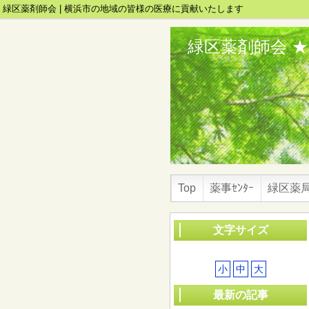
緑区薬剤師会 | 横浜市の地域の皆様の医療に貢献いたします
緑区薬剤師会 
Top
薬事ｾﾝﾀｰ
緑区薬
文字サイズ
小
中
大
最新の記事